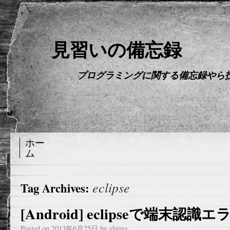
見習いの備忘録
プログラミングに関する備忘録やら
ホー
ム
eclipse
Tag Archives:
[Android] eclipseで端末認識エ
Posted on
2013年6月25日
by
shinra